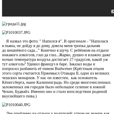
Я назвал это фото: " Напился я". В оригинале - "Напилася
я пьяна, не дойду я до дому, довела меня тропка дальняя
до вишнёвого сада..." Конечно я шучу. С ребёнком на отдыхе
никакого алкоголя, глаз да глаз...Жарко, душно и влажно даже
ночью температура воздуха достигает 27 градусов, какой уж
тут алкоголь? Удивил француз в баре. Заказал воды и
попросил разбавить её пивом Budweiser (Крёстным отцом
этого сорта считается Пржемысл Отакара II, один из великих
чешских монархов. У нас он известен, как основатель
Кёнигсберга, ныне Калининграда. Но среди многочисленных
заложенных им городов было небольшое селение в южной
Чехии, Будвайз. Именно оно и стало впоследствии родиной
вкуснейшего пива.)
Две проблемы на отдыхе у родителей: утром не знаешь как