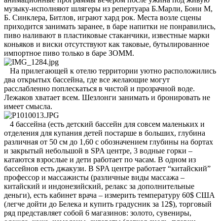
музыку-исполняют шлягеры из репертуара Б.Марли, Бони М,
Б. Синклера, Битлов, играют хард рок. Места возле сцены
приходится занимать заранее, в баре напитки не понравились,
пиво наливают в пластиковые стаканчики, известные марки
коньяков и виски отсутствуют как таковые, бутылированное
импортное пиво только в баре ЗОММ.
На прилегающей к отелю территории уютно расположились
два открытых бассейна, где все желающие могут
расслабленно поплескаться в чистой и прозрачной воде.
Лежаков хватает всем. Шезлонги занимать и бронировать не
имеет смысла.
4 бассейна (есть детский бассейн для совсем маленьких и
отделения для купания детей постарше в больших, глубина
различная от 50 см до 1,60 с обозначением глубины на бортах
и закрытый небольшой в SPA центре, 3 водные горки –
катаются взрослые и дети работает по часам. В одном из
бассейнов есть джакузи. В SPA центре работает “китайский”
профессор и массажисты (различные виды массажа –
китайский и индонезийский, релакс за дополнительные
деньги), есть кабинет врача – измерить температуру 60$ США
(легче дойти до Белека и купить градусник за 12$), торговый
ряд представляет собой 6 магазинов: золото, сувениры,