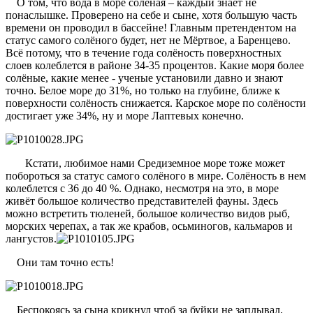
О том, что вода в море солёная – каждый знает не
понаслышке. Проверено на себе и сыне, хотя большую часть
времени он проводил в бассейне! Главным претендентом на
статус самого солёного будет, нет не Мёртвое, а Баренцево.
Всё потому, что в течение года солёность поверхностных
слоев колеблется в районе 34-35 процентов. Какие моря более
солёные, какие менее - ученые установили давно и знают
точно. Белое море до 31%, но только на глубине, ближе к
поверхности солёность снижается. Карское море по солёности
достигает уже 34%, ну и море Лаптевых конечно.
Кстати, любимое нами Средиземное море тоже может
побороться за статус самого солёного в мире. Солёность в нем
колеблется с 36 до 40 %. Однако, несмотря на это, в море
живёт большое количество представителей фауны. Здесь
можно встретить тюленей, большое количество видов рыб,
морских черепах, а так же крабов, осьминогов, кальмаров и
лангустов.
Они там точно есть!
Беспокоясь за сына крикнул чтоб за буйки не заплывал,