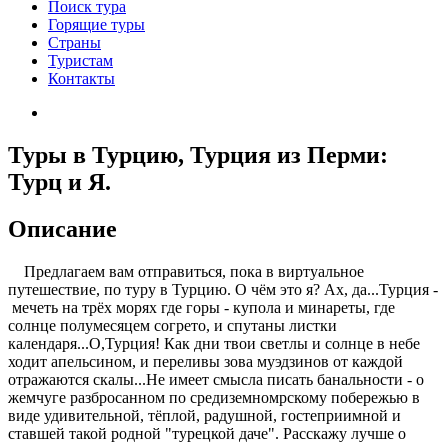
Поиск тура
Горящие туры
Страны
Туристам
Контакты
Туры в Турцию, Турция из Перми:
Турц и Я.
Описание
Предлагаем вам отправиться, пока в виртуальное
путешествие, по туру в Турцию. О чём это я? Ах, да...Турция -
мечеть на трёх морях где горы - купола и минареты, где
солнце полумесяцем согрето, и спутаны листки
календаря...О,Турция! Как дни твои светлы и солнце в небе
ходит апельсином, и переливы зова муэдзинов от каждой
отражаются скалы...Не имеет смысла писать банальности - о
жемчуге разбросанном по cредиземномрскому побережью в
виде удивительной, тёплой, радушной, гостеприимной и
ставшей такой родной "турецкой даче". Расскажу лучше о