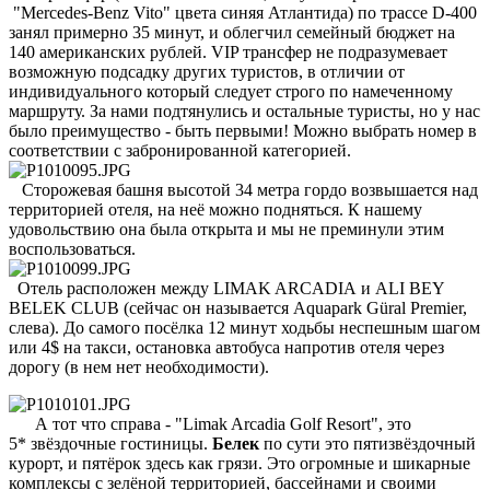
"Mercedes-Benz Vito" цвета синяя Атлантида) по трассе D-400
занял примерно 35 минут, и облегчил семейный бюджет на
140 американских рублей. VIP трансфер не подразумевает
возможную подсадку других туристов, в отличии от
индивидуального который следует строго по намеченному
маршруту. За нами подтянулись и остальные туристы, но у нас
было преимущество - быть первыми! Можно выбрать номер в
соответствии с забронированной категорией.
Сторожевая башня высотой 34 метра гордо возвышается над
территорией отеля, на неё можно подняться. К нашему
удовольствию она была открыта и мы не преминули этим
воспользоваться.
Отель расположен между LIMAK ARCADIA и ALI BEY
BELEK CLUB (сейчас он называется Aquapark Güral Premier,
слева). До самого посёлка 12 минут ходьбы неспешным шагом
или 4$ на такси, остановка автобуса напротив отеля через
дорогу (в нем нет необходимости).
А тот что справа - "Limak Arcadia Golf Resort", это
5* звёздочные гостиницы.
Белек
по сути это пятизвёздочный
курорт, и пятёрок здесь как грязи. Это огромные и шикарные
комплексы с зелёной территорией, бассейнами и своими