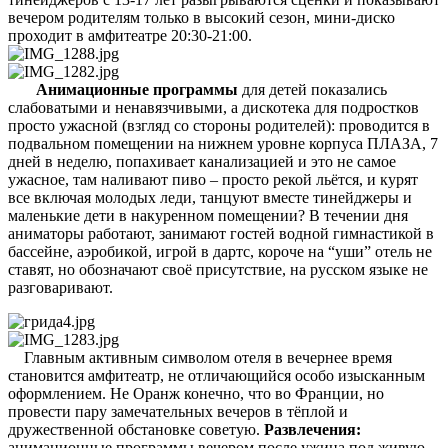
вечером родителям только в высокий сезон, мини-диско
проходит в амфитеатре 20:30-21:00.
Анимационные программы
для детей показались
слабоватыми и ненавязчивыми, а дискотека для подростков
просто ужасной (взгляд со стороны родителей): проводится в
подвальном помещении на нижнем уровне корпуса ПЛАЗА, 7
дней в неделю, попахивает канализацией и это не самое
ужасное, там наливают пиво – просто рекой льётся, и курят
все включая молодых леди, танцуют вместе тинейджеры и
маленькие дети в накуренном помещении? В течении дня
аниматоры работают, занимают гостей водной гимнастикой в
бассейне, аэробикой, игрой в дартс, короче на “уши” отель не
ставят, но обозначают своё присутствие, на русском языке не
разговаривают.
Главным активным символом отеля в вечернее время
становится амфитеатр, не отличающийся особо изысканным
оформлением. Не Оранж конечно, что во Франции, но
провести пару замечательных вечеров в тёплой и
дружественной обстановке советую.
Развлечения:
анимационные программы вечером после ужина под живую