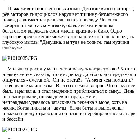
Пляж живёт собственной жизнью. Детские визги восторга,
рёв моторов гидроциклов нарушает тишину безмятежного
покоя, разномастная речь слышится повсюду. Человек,
говорящий на русском языке, обладает величайшим
богатством выражать свои мысли красиво и ёмко. Одно
короткое предложение может в тончайших оттенках передать
глубокую мысль: "Девушка, вы туда не ходите, там мужики
ещё хуже."
Малыш спросил у меня, чем я мажусь когда сгораю? Хотел с
нравоучением сказать, что не довожу до этого, но передумал и
отшутился - сметаной...Он не отстаёт: "А меня чем помазать?"
Тебя лучше майонезом...В глазах немой вопрос. Чтоб вкусней
был...зарычал я, и стал медленно приближаться к сыну... День
не планировали, но ежедневно, правдами и
неправдами удавалось затаскивать ребёнка в море, хоть на
часик. Когда пираты и "акулы" были биты и выловлены,
прыжки в воду отработаны он плавно перебирался в аквапарк
и бассейн.