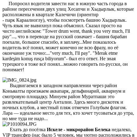
Попросил водителя завести нас в южную часть города в
районе пересечения двух улиц Хесапчи и Хыдырлык, которые
расположены в квартале Калечичи (ориентир
- парк Караалиоглу), чтобы посмотреть башню Хыдырлык.
Чуть язык не вывихнул пока объяснил. Сказал просто на
чисто английском: "Tower drum went, thank you very much, I'll
pay"..., что в переводе на русский означает - башня барабан
поехали, большое спасибо, я заплачу...Мне показалось
водитель всё понял, может конечно не всю фразу, но её
окончание уж точно:..."very much, I'll pay". "Merak etme
kardeşim konuş rusça biliyorum"- был его ответ. Не зная
турецкого я тоже всё понял...можно говорить по-русски, он
понимает!
Выдвигаемся в западном направлении через район
Коньяалты проезжаем аквапарк, дельфинарий, аквариум и
смотровую площадку. Минуем район Муратпаши это
развлекательный центр Анталии. Здесь много дискотек и
ночных клубов, а местный пляж отмечен Голубым флагом.
Лара — идеальное место для тех, кто хочет тусоваться до утра,
но мне туда не надо...
Ехать до посёлка
Искеле - микрорайон Белека
недалеко,
VIP трансфер (нас было 5 человек, мы уютно расположились в