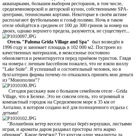
аквапарками, большим выбором ресторанов, в том числе,
средиземноморской и авторской кухни, собственными SPA-
центрами, теннисными кортами. Некоторые в своём активе
располагают футбольными и гольф полями. Ночь в таком
отеле обойдётся в среднем от 100 до 300 гринов за номер на
двоих, однако верхнего предела, разумеется, не существует...
Отель "Paloma Grida Village and Spa"
был возведён в
1996 году и занимает площадь в 102 000 м2. Построен из
качественных материалов, в межсезонье постоянно
обновляется и ремонтируется перед приёмом туристов. Глядя
на номера с личным бассейном пожалел, что не взяли виллу
"Lake Suite". Я успешный и состоятельный человек, но в
бухгалтерии фирмы почему-то отказались принять мои деньги
из "Монополии"?
Сегодня расскажу вам о большом семейном отеле - Grida
Village, что в Белеке. Это не совсем отель, это огромный и
компактный городок на Средиземном море в 35 км от
Анталии, в котором создано всё для полноценного отдыха с
детьми!
"Волшебник ветер весело трепал берёз верхушки, листьями
играя, и ароматы даром раздавал просторы лета жарко
обнимая". Какие берёзки? Тут кругом одни эвкалипты да