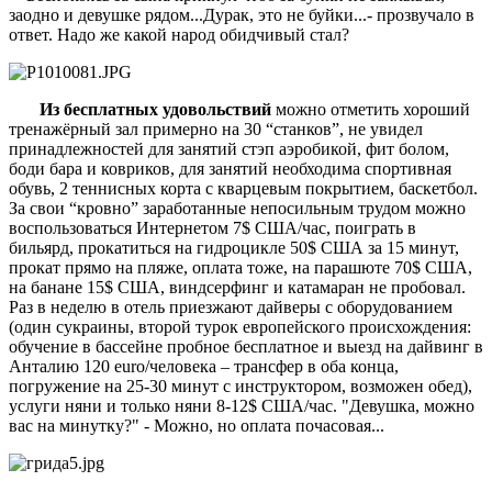
заодно и девушке рядом...Дурак, это не буйки...- прозвучало в
ответ. Надо же какой народ обидчивый стал?
Из бесплатных удовольствий
можно отметить хороший
тренажёрный зал примерно на 30 “станков”, не увидел
принадлежностей для занятий стэп аэробикой, фит болом,
боди бара и ковриков, для занятий необходима спортивная
обувь, 2 теннисных корта с кварцевым покрытием, баскетбол.
За свои “кровно” заработанные непосильным трудом можно
воспользоваться Интернетом 7$ США/час, поиграть в
бильярд, прокатиться на гидроцикле 50$ США за 15 минут,
прокат прямо на пляже, оплата тоже, на парашюте 70$ США,
на банане 15$ США, виндсерфинг и катамаран не пробовал.
Раз в неделю в отель приезжают дайверы с оборудованием
(один сукраины, второй турок европейского происхождения:
обучение в бассейне пробное бесплатное и выезд на дайвинг в
Анталию 120 euro/человека – трансфер в оба конца,
погружение на 25-30 минут с инструктором, возможен обед),
услуги няни и только няни 8-12$ США/час. "Девушка, можно
вас на минутку?" - Можно, но оплата почасовая...