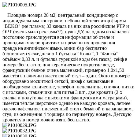
Площадь номера 28 м2, центральный кондиционер с
индивидуальным контролем, небольшой телевизор фирмы
"BEKO" (не плазма) 33 канала из них два российские РТР и
ОРТ (очень мало рекламы?!), пульт ДУ, на одном из каналов
постоянно транслируется вся информация об отеле и
проводимых мероприятиях и времени их проведения
правда на английском языке, мини-бар бесплатно
(пополняется ежедневно 1 бутылка “Kолы”, 1 “Фанты”
объёмом 0,33 л. и бутылка турецкой воды без газов), сейф в
номере бесплатно, пол керамическое покрытие везде,
французский балкон очень маленький, примерно 1,0х1,50
имеется в наличии пластиковый стул – один. Окно в номере
оборудовано москитной сеткой, шкаф с вешалками в
необходимом количестве, телефон, пепельница, спички, нитки
с иголками, стаканчики для питья 3 шт., две кровати (2-х
спалка и полуторка с высокими французскими матрацами),
имеется тёплое шерстяное одеяло на каждую кровать, летнее
одеяло вафельное, письменный стол с бумагой и карандашом,
стул, из освещения 4 торшера по периметру номера. Детскую
кроватку в номер можно взять бесплатно.