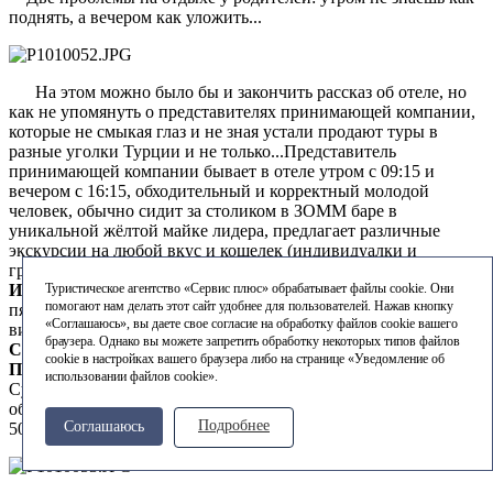
поднять, а вечером как уложить...
На этом можно было бы и закончить рассказ об отеле, но
как не упомянуть о представителях принимающей компании,
которые не смыкая глаз и не зная устали продают туры в
разные уголки Турции и не только...Представитель
принимающей компании бывает в отеле утром с 09:15 и
вечером с 16:15, обходительный и корректный молодой
человек, обычно сидит за столиком в ЗОММ баре в
уникальной жёлтой майке лидера, предлагает различные
экскурсии на любой вкус и кошелек (индивидуалки и
групповушки): из нового –
экскурсия на Мёртвое море и
Иерусалим
(проводится ежедневно кроме субботы и
Туристическое агентство «Сервис плюс» обрабатывает файлы cookie. Они
помогают нам делать этот сайт удобнее для пользователей. Нажав кнопку
пятницы) стоит 435/375$ США (дети с 2-6) включая а/билеты,
«Соглашаюсь», вы даете свое согласие на обработку файлов cookie вашего
визу, 2-х разовое питание и экскурсионную программу.
браузера. Однако вы можете запретить обработку некоторых типов файлов
Стамбул
(Вт, Ср.) на 1 или 2 дня 250/300$ c перелётом,
cookie в настройках вашего браузера либо на странице «Уведомление об
Памуккале
(1,2 или 2
+Эфес
) от 40/75-110$,
Рафтинг
(Вт, Чт,
использовании файлов cookie».
Суб) 55/30$, хорошая динамичная экскурсия с отличным
обедом, фото дорогие 5$ за штуку + диск с записью сплава
Подробнее
Соглашаюсь
50$ (предварительно дают посмотреть).