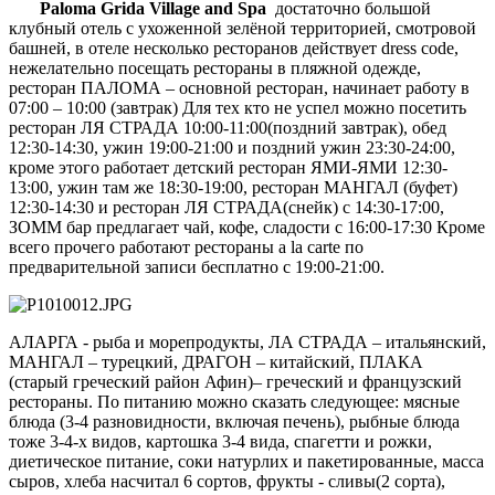
Paloma Grida Village and Spa
достаточно большой
клубный отель с ухоженной зелёной территорией, смотровой
башней, в отеле несколько ресторанов действует dress code,
нежелательно посещать рестораны в пляжной одежде,
ресторан ПАЛОМА – основной ресторан, начинает работу в
07:00 – 10:00 (завтрак) Для тех кто не успел можно посетить
ресторан ЛЯ СТРАДА 10:00-11:00(поздний завтрак), обед
12:30-14:30, ужин 19:00-21:00 и поздний ужин 23:30-24:00,
кроме этого работает детский ресторан ЯМИ-ЯМИ 12:30-
13:00, ужин там же 18:30-19:00, ресторан МАНГАЛ (буфет)
12:30-14:30 и ресторан ЛЯ СТРАДА(снейк) с 14:30-17:00,
ЗОММ бар предлагает чай, кофе, сладости с 16:00-17:30 Кроме
всего прочего работают рестораны a la carte по
предварительной записи бесплатно с 19:00-21:00.
АЛАРГА - рыба и морепродукты, ЛА СТРАДА – итальянский,
МАНГАЛ – турецкий, ДРАГОН – китайский, ПЛАКА
(старый греческий район Афин)– греческий и французский
рестораны. По питанию можно сказать следующее: мясные
блюда (3-4 разновидности, включая печень), рыбные блюда
тоже 3-4-х видов, картошка 3-4 вида, спагетти и рожки,
диетическое питание, соки натурлих и пакетированные, масса
сыров, хлеба насчитал 6 сортов, фрукты - сливы(2 сорта),