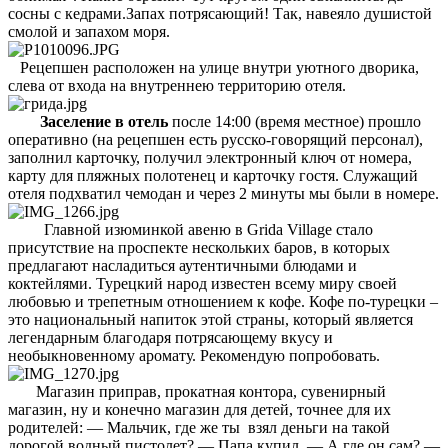
сосны с кедрами.Запах потрясающий! Так, навеяло душистой
смолой и запахом моря.
Рецепшен расположен на улице внутри уютного дворика,
слева от входа на внутреннею территорию отеля.
Заселение в отель
после 14:00 (время местное) прошло
оперативно (на рецепшен есть русско-говорящий персонал),
заполнил карточку, получил электронный ключ от номера,
карту для пляжных полотенец и карточку гостя. Служащий
отеля подхватил чемодан и через 2 минуты мы были в номере.
Главной изюминкой авеню в Grida Village стало
присутствие на проспекте нескольких баров, в которых
предлагают насладиться аутентичными блюдами и
коктейлями. Турецкий народ известен всему миру своей
любовью и трепетным отношением к кофе. Кофе по-турецки –
это национальный напиток этой страны, который является
легендарным благодаря потрясающему вкусу и
необыкновенному аромату. Рекомендую попробовать.
Магазин приправ, прокатная контора, сувенирный
магазин, ну и конечно магазин для детей, точнее для их
родителей: — Мальчик, где же ты взял деньги на такой
дорогой водный пистолет? — Папа купил. — А где он сам? —