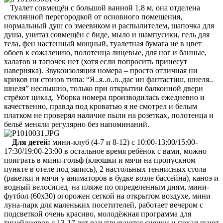
Туалет совмещён с большой ванной 1,8 м, она отделена
стеклянной перегородкой от основного помещения,
нормальный душ со змеевиком и распылителем, шапочка для
душа, унитаз совмещён с биде, мыло и шампусики, гель для
тела, фен настенный мощный, туалетная бумага не в цвет
обоев к сожалению, полотенца лицевые, для ног и банные,
халатов и тапочек нет (хотя если попросить принесут
наверняка). Звукоизоляция номера – просто отличная ни
криков ни стонов типа: “Я..я..о..о..дас ин фантастиш, шнеля..
шнеля” неслышно, только при открытии балконной двери
стрёкот цикад. Уборка номера производилась ежедневно и
качественно, правда под кроватью я не смотрел и белым
платком не проверял наличие пыли на розетках, полотенца и
бельё меняли регулярно без напоминаний.
Для детей:
мини-клуб (4-7 и 8-12) с 10:00-13:00/15:00-
17:30/19:00-23:00 в остальное время ребёнок с вами, можно
поиграть в мини-гольф (клюшки и мячи на пропускном
пункте в отеле под запись), 2 настольных теннисных стола
(ракетки и мячи у аниматоров в будке возле бассейна), каноэ и
водный велосипед на пляже по определенным дням, мини-
футбол (60х30) огорожен сеткой на открытом воздухе, мини
луна-парк для маленьких посетителей, работает вечером с
подсветкой очень красиво, молодёжная программа для
тинейджеров с 13-17 лет разыгрываются сценки и показывают