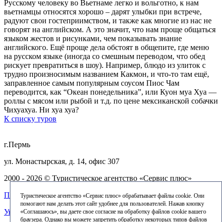
Русскому человеку во Вьетнаме легко и вольготно, к нам
вьетнамцы относятся хорошо – дарят улыбки при встрече,
радуют свои гостеприимством, и также как многие из нас не
говорят на английском. А это значит, что нам проще общаться
языком жестов и рисунками, чем показывать знание
английского. Ещё проще дела обстоят в общепите, где меню
на русском языке (иногда со смешным переводом, что обед
рискует превратиться в шоу). Например, блюдо из улиток с
трудно произносимым названием Какмон, и что-то там ещё,
заправленное самым популярным соусом Пиос Чам
переводится, как “Океан понедельника”, или Куон муа Хуа —
роллы с мясом или рыбой и т.д. по цене мексиканской собачки
Чихуахуа. Ни хуа хуа?
К списку туров
г.Пермь
ул. Монастырская, д. 14, офис 307
2000 - 2026 © Туристическое агентство «Сервис плюс»
Политика конфиденциальности
Туристическое агентство «Сервис плюс» обрабатывает файлы cookie. Они
помогают нам делать этот сайт удобнее для пользователей. Нажав кнопку
Уведомление об использовании файлов cookie
«Соглашаюсь», вы даете свое согласие на обработку файлов cookie вашего
браузера. Однако вы можете запретить обработку некоторых типов файлов