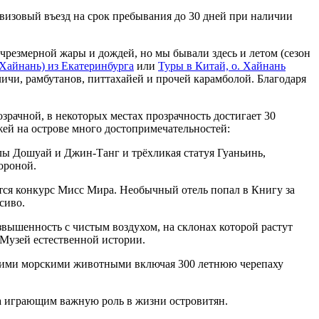
визовый въезд на срок пребывания до 30 дней при наличии
 чрезмерной жары и дождей, но мы бывали здесь и летом (сезон
.Хайнань) из Екатеринбурга
или
Туры в Китай, о. Хайнань
личи, рамбутанов, питтахайей и прочей карамболой. Благодаря
рачной, в некоторых местах прозрачность достигает 30
ей на острове много достопримечательностей:
ы Дошуай и Джин-Танг и трёхликая статуя Гуаньинь,
ороной.
ится конкурс Мисс Мира. Необычный отель попал в Книгу за
сиво.
вышенность с чистым воздухом, на склонах которой растут
Музей естественной истории.
угими морскими животными включая 300 летнюю черепаху
на играющим важную роль в жизни островитян.