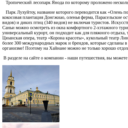
Тропический лесопарк Янода по которому проложено несколь
Парк Лухуйтоу, название которого переводится как «Олень пов
кокосовая плантация Донгжиао, оленья ферма, Парасельские о
видов) и диких птиц (340 видов) не включая туристов. Искусс
Саньи можно осмотреть из окна комфортного 2-хэтажного тур
универсальный курорт, он подходит как для пляжного отдыха, т
Цюанская опера, театр «Корона красоты», кукольный театр Л
более 300 международных марок и брендов, которые сделаны в
организме! Поэтому на Хайнане можно не только хорошо отдох
В разделе на сайте о компании - наши путешествия, вы может