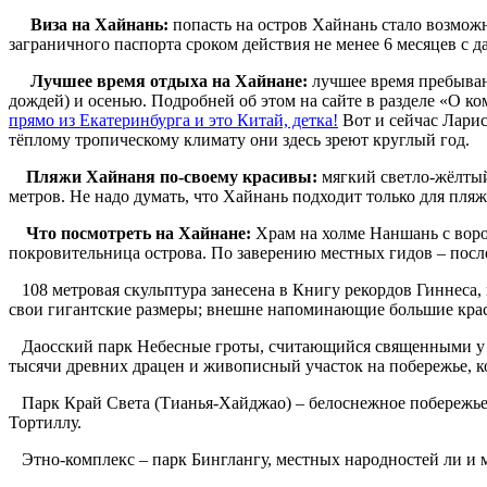
Виза на Хайнань:
попасть на остров Хайнань стало возмож
заграничного паспорта сроком действия не менее 6 месяцев с д
Лучшее время отдыха на Хайнане:
лучшее время пребывани
дождей) и осенью. Подробней об этом на сайте в разделе «О 
прямо из Екатеринбурга и это Китай, детка!
Вот и сейчас Ларис
тёплому тропическому климату они здесь зреют круглый год.
Пляжи Хайнаня по-своему красивы:
мягкий светло-жёлтый
метров. Не надо думать, что Хайнань подходит только для пл
Что посмотреть на Хайнане:
Храм на холме Наншань с воро
покровительница острова. По заверению местных гидов – посл
108 метровая скульптура занесена в Книгу рекордов Гиннеса, 
свои гигантские размеры; внешне напоминающие большие красо
Даосский парк Небесные гроты, считающийся священными у по
тысячи древних драцен и живописный участок на побережье, к
Парк Край Света (Тианья-Хайджао) – белоснежное побережье
Тортиллу.
Этно-комплекс – парк Бинглангу, местных народностей ли и м