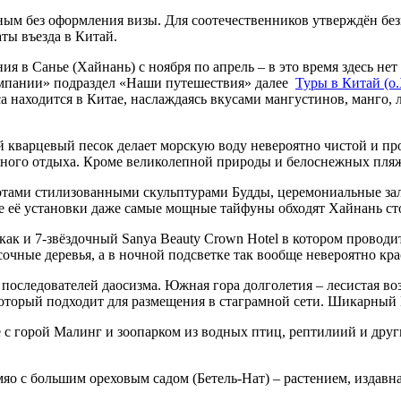
ным без оформления визы. Для соотечественников утверждён без
аты въезда в Китай.
я в Санье (Хайнань) с ноября по апрель – в это время здесь нет
компании» подраздел «Наши путешествия» далее
Туры в Китай (о
а находится в Китае, наслаждаясь вкусами мангустинов, манго, 
 кварцевый песок делает морскую воду невероятно чистой и проз
яжного отдыха. Кроме великолепной природы и белоснежных пляж
тами стилизованными скульптурами Будды, церемониальные зал
е её установки даже самые мощные тайфуны обходят Хайнань ст
как и 7-звёздочный Sanya Beauty Crown Hotel в котором провод
чные деревья, а в ночной подсветке так вообще невероятно кра
следователей даосизма. Южная гора долголетия – лесистая воз
оторый подходит для размещения в стаграмной сети. Шикарный 
 с горой Малинг и зоопарком из водных птиц, рептилиий и др
яо с большим ореховым садом (Бетель-Нат) – растением, издав