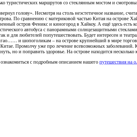
ко туристических маршрутов со стеклянным мостом и смотров
ернул голову». Несмотря на столь неэстетичное название, счита
строва. По сравнению с материковой частью Китая на острове Х
твенный остров Феникс и киногород в Хайкоу. А ещё здесь есть 
истического автобуса с панорамными солнцезащитными стеклам
ак и для любителей попутешествовать. Будет интересен и театра
ингао…… и шопоголикам – на острове крупнейший в мире торго
 Китае. Промолчу уже про лечение всевозможных заболеваний. 
нуть, но и поправить здоровье. На острове находится нескольк
е ознакомиться с подробным описанием нашего
путешествия на о