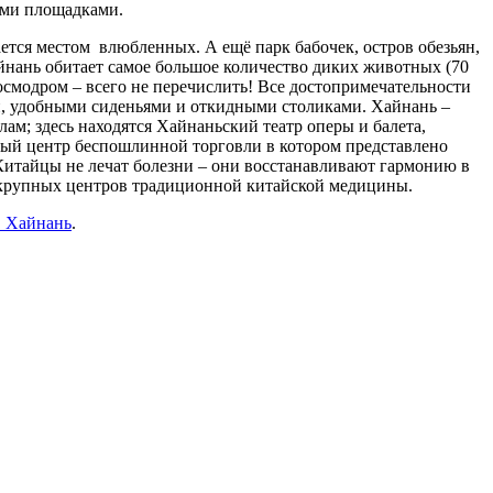
ыми площадками.
ется местом влюбленных. А ещё парк бабочек, остров обезьян,
айнань обитает самое большое количество диких животных (70
космодром – всего не перечислить! Все достопримечательности
и, удобными сиденьями и откидными столиками. Хайнань –
лам; здесь находятся Хайнаньский театр оперы и балета,
вый центр беспошлинной торговли в котором представлено
Китайцы не лечат болезни – они восстанавливают гармонию в
о крупных центров традиционной китайской медицины.
. Хайнань
.