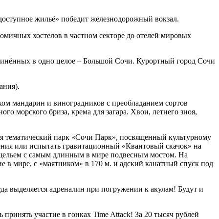
 доступное жильё» победит железнодорожный вокзал.
номичных хостелов в частном секторе до отелей мировых
единённых в одно целое – Большой Сочи. Курортный город Сочи
ду на букву «М».
ания).
ахом мандарин и виноградников с преобладанием сортов
 морского бриза, крема для загара. Хвои, летнего зноя,
ё это город Сочи!
ся тематический парк «Сочи Парк», посвященный культурному
адения или испытать гравитационный «Квантовый скачок» на
ущельем с самым длинным в мире подвесным мостом. На
 в мире, с «маятником» в 170 м. и адский канатный спуск под
а выделяется адреналин при погружении к акулам! Будут и
ринять участие в гонках Time Attack! За 20 тысяч рублей