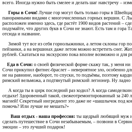
всего. Иногда нужно быть смелее и делать шаг навстречу – изме
Горы в Сочи!
Лучше гор могут быть только горы в Швейцар
панорамными видами с многочисленных горных вершин. С Лысо
расположен именно здесь, где растёт 1900 видов растений – сд
подумайте, что других букв в Сочи не знают. Есть там и гора Т
отсюда и назван
Зимой тут все из себя горнолыжники, а летом склоны гор по
пейзанки, а на вершинах даже летом можно встретить снег. Жит
рублей. Скататься на экскурсию пока вполне возможно и для ря
Еда в Сочи:
о своей физической форме скажу так, у меня ни 
Сочи прикупил фитнес-браслет – невероятное зло, особенно для 
не на равнине, наоборот, то спуски, то подъёмы, поэтому кар
римский вельможа, а подтянутый римский легионер. Ну ладно не
А когда ты в цирк последний раз ходил? А когда самоделкин 
отдыхе! Здоровенный такой, свежеотремонтированный за 240 ля
магией! Секретный ингредиент это даже не «шашлычок под конь
помочь? Или лучше не мешать?»
Ваш отдых - наша профессия:
ты щедрый любящий муж и у
сделать путешествие в Сочи незабываемым, – позвони в Сервис 
эмоции – это лучший подарок!