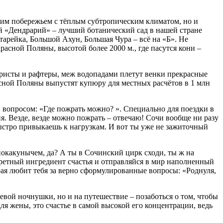
ким побережьем с тёплым субтропическим климатом, но и
й «Дендрарий» – лучший ботанический сад в нашей стране
тарейка, Большой Ахун, Большая Чура – всё на «Б». Не
Красной Поляны, высотой более 2000 м., где пасутся кони –
ристы и рафтеры, меж водопадами плетут венки прекрасные
расной Поляны выпустят купюру для местных расчётов в 1 млн
ли вопросом: «Где пожрать можно? ». Специально для поездки в
ня. Везде, везде можно пожрать – отвечаю! Сочи вообще ни разу
быстро привыкаешь к нагрузкам. И вот ты уже не зажиточный
покакунычем, да? А ты в Сочинский цирк сходи, ты ж на
кретный ингредиент счастья и отправляйся в мир наполненный
рая любит тебя за верно сформулированные вопросы: «Роднуля,
вой ночнушки, но и на путешествие – позаботься о том, чтобы
ля жены, это счастье в самой высокой его концентрации, ведь