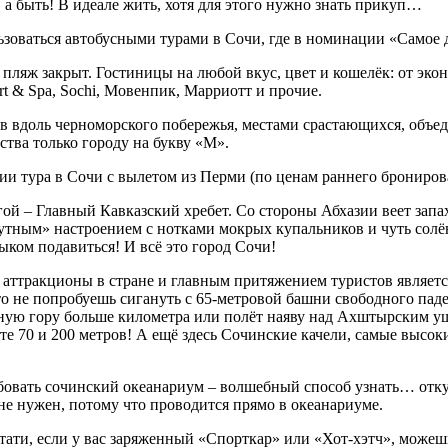
, а быть! В идеале жить, хотя для этого нужно знать прикуп…
ьзоваться автобусными турами в Сочи, где в номинации «Самое
пляж закрыт. Гостиницы на любой вкус, цвет и кошелёк: от эко
ort & Spa, Sochi, Мовенпик, Марриотт и прочие.
ов вдоль черноморского побережья, местами срастающихся, объ
 уступает пальму первенства только горо
ии тура в Сочи с вылетом из Перми (по ценам раннего брониров
ой – Главный Кавказский хребет. Со стороны Абхазии веет зап
ым» настроением с нотками мокрых купальников и чуть солёного
ики, что можно шашлыком подавиться! И вс
 аттракционы в стране и главным притяжением туристов являет
, что не попробуешь сигануть с 65-метровой башни свободного п
ьную гору больше километра или полёт наяву над Ахштырским 
 70 и 200 метров! А ещё здесь Сочинские качели, самые высокие
вать сочинский океанариум – волшебный способ узнать… откуд
не нужен, потому что проводится прямо в океанариуме.
и, если у вас заряженный «Спорткар» или «Хот-хэтч», можешь п