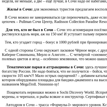
неделя, не меньше, а две – ещё лучше, в Сочи надо не набегами
Жильё в Сочи:
для экономных туристов предлагаем воспол
В Сочи можно не заморачиваться где переночевать, даже если 
цепочек – Pullman Сочи Центр, Radisson Collection Paradise Res
Для тех, кто не был в Сочи
– Сочи это агломерация посёлк
растянулся вдоль моря, аж на 150 км! И
Тем, кто угадает город – бонус в 1000 рублей при бронирован
С одной стороны Сочи окружает ласковое Чёрное море, с друг
Каберне Совиньона, Мерло и Алиготе… С четвёртой «сиюминутн
полевых цветов и ягод – особенно землян
Тематические парки и аттракционы в Сочи:
здесь лучшие
богатству России. Не надо бояться, что не получится – бойся
скорости 105 км/ч?! Мало острых ощущений? – добавим катал
котором оборудована площадка для банджи-джампинга на высоте
названием MegaTroll. Уииииии-ху!
Пощекотать нервишки можно в Sochi Dicovery World. Испробо
мурены, и черепахи, и рыбы всякие и инструктор. Сертификат 
Автодром в Сочи – трасса «Формулы-I» мирового уровня. Кстат