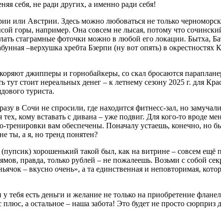
няя себя, не ради других, а именно ради себя!
ии или Австрии. Здесь можно любоваться не только черноморс
й горы, например. Она совсем не лысая, потому что сочински
елать стаграмные фоточки можно в любой его локации. Бытха, Ба
абунная –верхушка хребта Бзерпи (ну вот опять) в окрестностях 
ие.
коряют джипперы и горнобайкеры, со скал бросаются параплане
ь тут стоит нереальных денег – к летнему сезону 2025 г. для К
дового туриста.
разу в Сочи не спросили, где находится фитнесс-зал, но замуча
тех, кому вставать с дивана – уже подвиг. Для кого-то вроде ме
дио-тренировки вам обеспечены. Поначалу устаешь, конечно, но 
 ты, а я, но тренд понятен?
(пупсик) хорошенький такой был, как на витрине – совсем ещё 
мов, правда, только рублей – не пожалеешь. Возьми с собой се
ячок – вкусно очень», а та единственная и неповторимая, кото
 тебя есть деньги и желание не только на приобретение фланеле
плюс, а остальное – наша забота! Это будет не просто сюрприз д