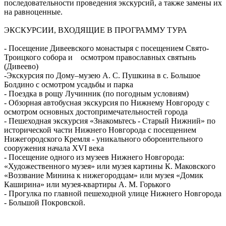
последовательности проведения экскурсий, а также замены их
на равноценные.
ЭКСКУРСИИ, ВХОДЯЩИЕ В ПРОГРАММУ ТУРА
- Посещение Дивеевского монастыря с посещением Свято-
Троицкого собора и осмотром православных святынь
(Дивеево)
-Экскурсия по Дому–музею А. С. Пушкина в с. Большое
Болдино с осмотром усадьбы и парка
- Поездка в рощу Лучинник (по погодным условиям)
- Обзорная автобусная экскурсия по Нижнему Новгороду с
осмотром основных достопримечательностей города
- Пешеходная экскурсия «Знакомьтесь - Старый Нижний» по
исторической части Нижнего Новгорода с посещением
Нижегородского Кремля - уникального оборонительного
сооружения начала XVI века
- Посещение одного из музеев Нижнего Новгорода:
«Художественного музея» или музея картины К. Маковского
«Воззвание Минина к нижегородцам» или музея «Домик
Каширина» или музея-квартиры А. М. Горького
- Прогулка по главной пешеходной улице Нижнего Новгорода
- Большой Покровской.