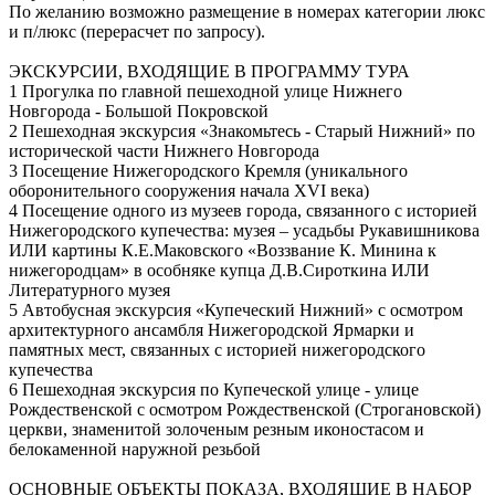
По желанию возможно размещение в номерах категории люкс
и п/люкс (перерасчет по запросу).
ЭКСКУРСИИ, ВХОДЯЩИЕ В ПРОГРАММУ ТУРА
1 Прогулка по главной пешеходной улице Нижнего
Новгорода - Большой Покровской
2 Пешеходная экскурсия «Знакомьтесь - Старый Нижний» по
исторической части Нижнего Новгорода
3 Посещение Нижегородского Кремля (уникального
оборонительного сооружения начала XVI века)
4 Посещение одного из музеев города, связанного с историей
Нижегородского купечества: музея – усадьбы Рукавишникова
ИЛИ картины К.Е.Маковского «Воззвание К. Минина к
нижегородцам» в особняке купца Д.В.Сироткина ИЛИ
Литературного музея
5 Автобусная экскурсия «Купеческий Нижний» с осмотром
архитектурного ансамбля Нижегородской Ярмарки и
памятных мест, связанных с историей нижегородского
купечества
6 Пешеходная экскурсия по Купеческой улице - улице
Рождественской с осмотром Рождественской (Строгановской)
церкви, знаменитой золоченым резным иконостасом и
белокаменной наружной резьбой
ОСНОВНЫЕ ОБЪЕКТЫ ПОКАЗА, ВХОДЯЩИЕ В НАБОР