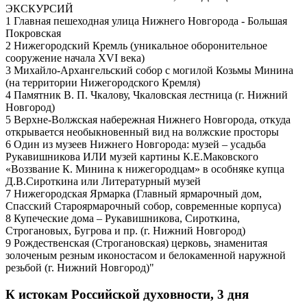
ЭКСКУРСИЙ
1 Главная пешеходная улица Нижнего Новгорода - Большая
Покровская
2 Нижегородский Кремль (уникальное оборонительное
сооружение начала XVI века)
3 Михайло-Архангельский собор с могилой Козьмы Минина
(на территории Нижегородского Кремля)
4 Памятник В. П. Чкалову, Чкаловская лестница (г. Нижний
Новгород)
5 Верхне-Волжская набережная Нижнего Новгорода, откуда
открывается необыкновенный вид на волжские просторы
6 Один из музеев Нижнего Новгорода: музей – усадьба
Рукавишникова ИЛИ музей картины К.Е.Маковского
«Воззвание К. Минина к нижегородцам» в особняке купца
Д.В.Сироткина или Литературный музей
7 Нижегородская Ярмарка (Главный ярмарочный дом,
Спасский Староярмарочный собор, современные корпуса)
8 Купеческие дома – Рукавишникова, Сироткина,
Строгановых, Бугрова и пр. (г. Нижний Новгород)
9 Рождественская (Строгановская) церковь, знаменитая
золоченым резным иконостасом и белокаменной наружной
резьбой (г. Нижний Новгород)"
К истокам Российской духовности, 3 дня