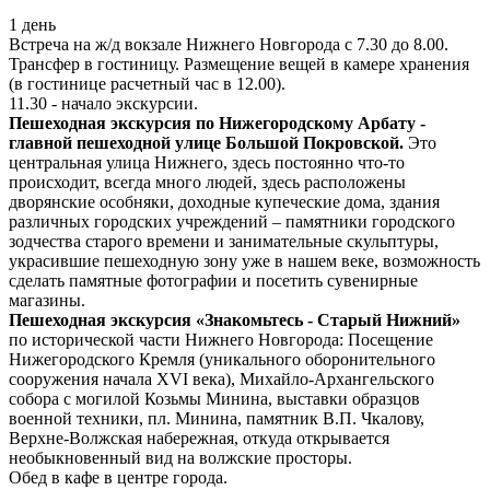
1 день
Встреча на ж/д вокзале Нижнего Новгорода с 7.30 до 8.00.
Трансфер в гостиницу. Размещение вещей в камере хранения
(в гостинице расчетный час в 12.00).
11.30 - начало экскурсии.
Пешеходная экскурсия по Нижегородскому Арбату -
главной пешеходной улице Большой Покровской.
Это
центральная улица Нижнего, здесь постоянно что-то
происходит, всегда много людей, здесь расположены
дворянские особняки, доходные купеческие дома, здания
различных городских учреждений – памятники городского
зодчества старого времени и занимательные скульптуры,
украсившие пешеходную зону уже в нашем веке, возможность
сделать памятные фотографии и посетить сувенирные
магазины.
Пешеходная экскурсия «Знакомьтесь - Старый Нижний»
по исторической части Нижнего Новгорода: Посещение
Нижегородского Кремля (уникального оборонительного
сооружения начала XVI века), Михайло-Архангельского
собора с могилой Козьмы Минина, выставки образцов
военной техники, пл. Минина, памятник В.П. Чкалову,
Верхне-Волжская набережная, откуда открывается
необыкновенный вид на волжские просторы.
Обед в кафе в центре города.