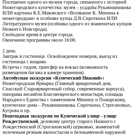
Посещение одного из музеев города, связанного с историей
Нижегородского купечества: музея – усадьбы Рукавишникова
ИЛИ картины К.Е.Маковского «Воззвание К. Минина к
нижегородцам» в особняке купца Д.В.Сироткина ИЛИ
Литературного музея (особняка одного из знаменитых купцов
Нижнего Новгорода).
Свободное время в центре города.
Окончание программы около 16:00.
2 день
Завтрак в гостинице. Освобождение номеров, выезд из
гостиницы с вещами.
Встреча с гидом, трансфер на вокзал (возможность
размещения багажа в камере хранения).
Автобусная экскурсия «Купеческий Нижний»:
Нижегородская Ярмарка (Главный ярмарочный дом,
Спасский Староярмарочный собор, современные корпуса),
панорама ансамбля Благовещенского монастыря, площадь
Народного Единства с памятником Минину и Пожарскому,
купеческие дома – Рукавишникова, Сироткина, Строгановых,
Бугрова и пр.
Пешеходная экскурсия по Купеческой улице - улице
Рождественской
, деловому центру старого Нижнего с
Рождественской (Строгановской) церковью, знаменитой
золоченым резным иконостасом и белокаменной наружной