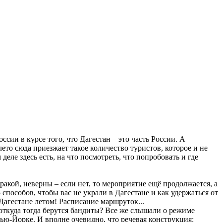
ии в курсе того, что Дагестан – это часть России. А
ето сюда приезжает такое количество туристов, которое и не
е здесь есть, на что посмотреть, что попробовать и где
акой, неверны – если нет, то мероприятие ещё продолжается, а
пособов, чтобы вас не украли в Дагестане и как удержаться от
 Дагестане летом! Расписание маршруток...
о откуда тогда берутся бандиты? Все же слышали о режиме
Нью-Йорке. И вполне очевидно, что речевая конструкция: