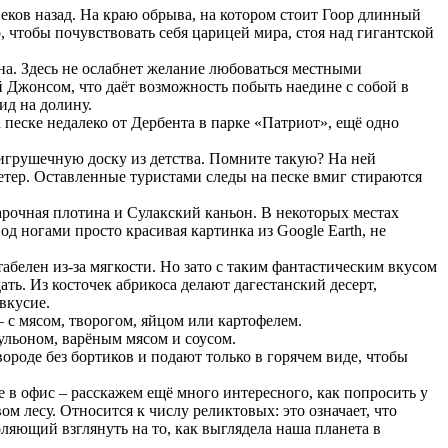
ов назад. На краю обрыва, на котором стоит Гоор длинный
, чтобы почувствовать себя царицей мира, стоя над гигантской
на. Здесь не ослабнет желание любоваться местными
 Джонсом, что даёт возможность побыть наедине с собой в
ид на долину.
еске недалеко от Дербента в парке «Патриот», ещё одно
рушечную доску из детства. Помните такую? На ней
етер. Оставленные туристами следы на песке вмиг стираются
арочная плотина и Сулакский каньон. В некоторых местах
д ногами просто красивая картинка из Google Earth, не
абелен из-за мягкости. Но зато с таким фантастическим вкусом
ать. Из косточек абрикоса делают дагестанский десерт,
вкусие.
 с мясом, творогом, яйцом или картофелем.
ульоном, варёным мясом и соусом.
ороде без бортиков и подают только в горячем виде, чтобы
 в офис – расскажем ещё много интересного, как попросить у
м лесу. Относится к числу реликтовых: это означает, что
оляющий взглянуть на то, как выглядела наша планета в