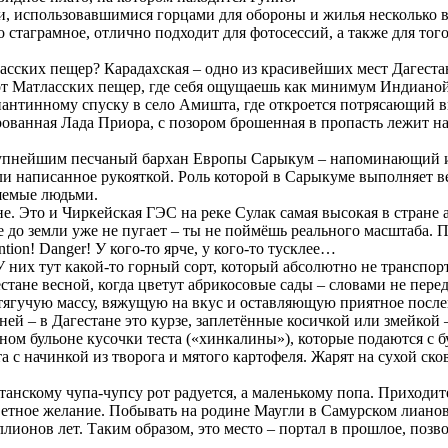
спользовавшимися горцами для обороны и жилья несколько век
стаграмное, отлично подходит для фотосессий, а также для того
сских пещер? Карадахская – одно из красивейших мест Дагеста
 от Матласских пещер, где себя ощущаешь как минимум Индианой
пантинному спуску в село Амишта, где откроется потрясающий в
ная Лада Приора, с позором брошенная в пропасть лежит на п
упнейшим песчаный бархан Европы Сарыкум – напоминающий иг
ли написанное рукояткой. Роль которой в Сарыкуме выполняет в
ляемые людьми.
. Это и Чиркейская ГЭС на реке Сулак самая высокая в стране 
до земли уже не пугает – ты не поймёшь реального масштаба. По
tion! Danger! У кого-то ярче, у кого-то тусклее…
 них тут какой-то горный сорт, который абсолютно не транспорт
стане весной, когда цветут абрикосовые сады – словами не перед
 тягучую массу, вяжущую на вкус и оставляющую приятное после
 – в Дагестане это курзе, заплетённые косичкой или змейкой –
м бульоне кусочки теста («хинкалины»), которые подаются с б
 начинкой из творога и мятого картофеля. Жарят на сухой сков
нскому чупа-чупсу рот радуется, а маленькому попа. Приходите
ветное желание. Побывать на родине Маугли в Самурском лианово
лионов лет. Таким образом, это место – портал в прошлое, позв