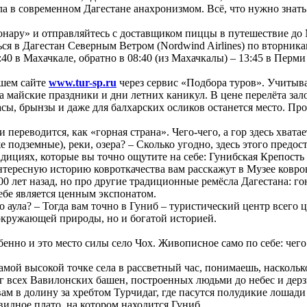
ла в современном Дагестане анахронизмом. Всё, что нужно знать 
нару» и отправляйтесь с доставщиком пиццы в путешествие до Ма
я в Дагестан Северным Ветром (Nordwind Airlines) по вторникам
7:40 в Махачкале, обратно в 08:40 (из Махачкалы) – 13:45 в Перм
шем сайте
www.tur-sp.ru
через сервис «Подбора туров». Учитыва
на майские праздники и дни летних каникул. В цене перелёта за
асы, брынзы и даже для балхарских осликов останется место. Пр
 переводится, как «горная страна». Чего-чего, а гор здесь хват
 подземные), реки, озера? – Сколько угодно, здесь этого предос
дициях, которые вы точно ощутите на себе: Гунибская Крепость
интересную историю ковроткачества вам расскажут в Музее ковро
0 лет назад, но про другие традиционные ремёсла Дагестана: гонч
себе является ценным экспонатом.
аула? – Тогда вам точно в Гуниб – туристический центр всего ц
окружающей природы, но и богатой историей.
нно и это место силы село Чох. Живописное само по себе: чего
 самой высокой точке села в рассветный час, понимаешь, насколь
ог всех Вавилонских башен, построенных людьми до небес и дерз
вам в долину за хребтом Турчидаг, где пасутся полудикие лошад
видное плато, на котором находится Гуниб.