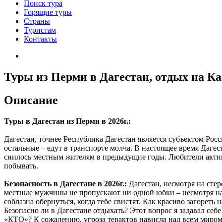
Поиск тура
Горящие туры
Страны
Туристам
Контакты
Туры из Перми в Дагестан, отдых на К
Описание
Туры в Дагестан из Перми в 2026г.:
Дагестан, точнее Республика Дагестан является субъектом Рос
остальные – едут в транспорте молча. В настоящее время Даге
снилось местным жителям в предыдущие годы. Любители активно
побывать.
Безопасность в Дагестане в 2026г.:
Дагестан, несмотря на стер
местные мужчины не пропускают ни одной юбки – несмотря на в
соблазна обернуться, когда тебе свистят. Как красиво загореть
Безопасно ли в Дагестане отдыхать? Этот вопрос я задавал себе
«КТО»? К сожалению, угроза терактов нависла над всем миром 