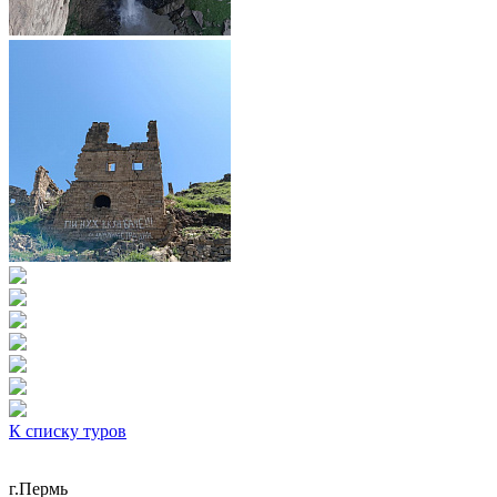
К списку туров
г.Пермь