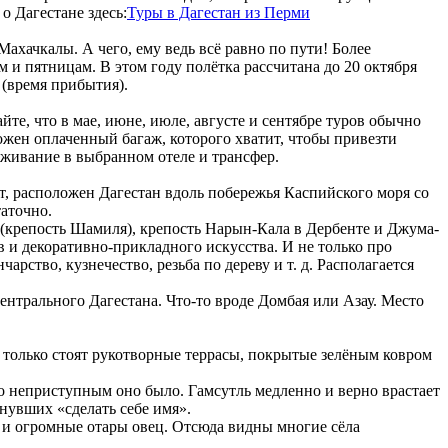
о Дагестане здесь:
Туры в Дагестан из Перми
хачкалы. А чего, ему ведь всё равно по пути! Более
 и пятницам. В этом году полётка рассчитана до 20 октября
и (время прибытия).
йте, что в мае, июне, июле, августе и сентябре туров обычно
ложен оплаченный багаж, которого хватит, чтобы привезти
оживание в выбранном отеле и трансфер.
ает, расположен Дагестан вдоль побережья Каспийского моря со
таточно.
 (крепость Шамиля), крепость Нарын-Кала в Дербенте и Джума-
в и декоративно-прикладного искусства. И не только про
арство, кузнечество, резьба по дереву и т. д. Располагается
ентрального Дагестана. Что-то вроде Домбая или Азау. Место
 только стоят рукотворные террасы, покрытые зелёным ковром
ко неприступным оно было. Гамсутль медленно и верно врастает
нувших «сделать себе имя».
и и огромные отары овец. Отсюда видны многие сёла