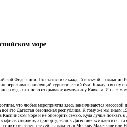
аспийском море
сийской Федерации. По статистике каждый восьмой гражданин Росс
стан переживает настоящий туристический бум! Каждую весну и л
го отдыха заново открывают жемчужину Кавказа. И на самом дел
еотипы, что любые мероприятия здесь заканчиваются массовой др
сё это Дагестан безопасная республика. К тому же мы знаем 15 с
 на Каспийском море и не опозорить семью. Куда лучше поехать в
 в офисе, самолёте, аэропорту; если в Дагестане все джигиты, т
и никто не знает, где сейчас жахнет: в Москве, Махачкале или 