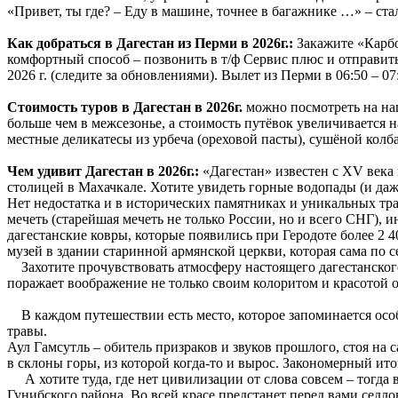
«Привет, ты где? – Еду в машине, точнее в багажнике …» – ста
Как добраться в Дагестан из Перми в 2026г.:
Закажите «Карбо
комфортный способ – позвонить в т/ф Сервис плюс и отправитьс
2026 г. (следите за обновлениями). Вылет из Перми в 06:50 – 0
Стоимость туров в Дагестан в 2026г.
можно посмотреть на на
больше чем в межсезонье, а стоимость путёвок увеличивается 
местные деликатесы из урбеча (ореховой пасты), сушёной колб
Чем удивит Дагестан в 2026г.:
«Дагестан» известен с XV века и
столицей в Махачкале. Хотите увидеть горные водопады (и даже
Нет недостатка и в исторических памятниках и уникальных тра
мечеть (старейшая мечеть не только России, но и всего СНГ), 
дагестанские ковры, которые появились при Геродоте более 2 40
музей в здании старинной армянской церкви, которая сама по 
Захотите прочувствовать атмосферу настоящего дагестанского 
поражает воображение не только своим колоритом и красотой 
В каждом путешествии есть место, которое запоминается особе
травы.
Аул Гамсутль – обитель призраков и звуков прошлого, стоя на
в склоны горы, из которой когда-то и вырос. Закономерный ит
А хотите туда, где нет цивилизации от слова совсем – тогда 
Гунибского района. Во всей красе предстанет перед вами седло