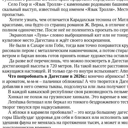
Село Гоор и «Язык Тролля» с каменными родовыми башнями, и
скальный выступ, известный под именем «Язык Тролля». Место 
пропастью.
Хотите узнать, чем отличается Карадахская теснина от Матла
красотами, она будто со страниц романов Ж. Верна, в отличие
полном одиночестве. После неё не поленитесь проехать по сер
Экраноплан «Лунь» словно выброшенный кит или не тонирован
культовое место Дагестана и ждёт своего воскрешения.
Не были в Сахаре или Гоби, тогда вам точно понравится кр
рисовали пером с металлическим наконечником, а потом стира
ветром и бархан вновь готов принять новые художества остав
Да разве всё перечислишь, что можно посмотреть в Дагестане
достигающий высоты в 720 метров. На такой высоте расстояние 
кажущаяся настоящей. И только где-то внутри вспыхивает: Atten
Что попробовать в Дагестане в 2026г.:
конечно абрикосы! У
и ароматом, м-м-м – пальчики оближешь! А что творится в Даге
добавляя в него семена тыквы, подсолнуха или льна получают
В каждой кавказской республике своя разновидность пельменей
Хинкал не похож на грузинские хинкали. Это вареные в мясно
Лепёшка ботишал или беркал из тонкого бездрожжевого теста с
творог тянулся при надкусывании.
А яблоки в карамели пробовали? – это когда большому дагеста
горы Шалбуздаг здоровья для себя и близких или исполнить за
здешняя фауна не менялась на протяжении тысяч, а может и мил
доисторические времена…