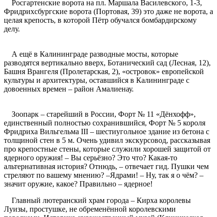
Росгартенские ворота на пл. Маршала Василевского, 1-3,
Фридрихсбургские ворота (Портовая, 39) это даже не ворота, а
целая крепость, в которой Пётр обучался бомбардирскому
делу.
А ещё в Калининграде разводные мосты, которые
разводятся вертикально вверх, Ботанический сад (Лесная, 12),
Башня Врангеля (Пролетарская, 2), «островок» европейской
культуры и архитектуры, оставшийся в Калининграде с
довоенных времен – район Амалиенау.
Зоопарк – старейший в России, Форт № 11 «Дёнхофф»,
единственный полностью сохранившийся, Форт № 5 короля
Фридриха Вильгельма III – шестиугольное здание из бетона с
толщиной стен в 5 м. Очень удивил экскурсовод, рассказывая
про крепостные стены, которые служили хорошей защитой от
ядерного оружия! – Вы серьёзно? Это что? Какая-то
альтернативная история? Отнюдь, – отвечает гид. Пушки чем
стреляют по вашему мнению? –Ядрами! – Ну, так я о чём? –
значит оружие, какое? Правильно – ядерное!
Главный лютеранский храм города – Кирха королевы
Луизы, простушке, не обременённой королевскими