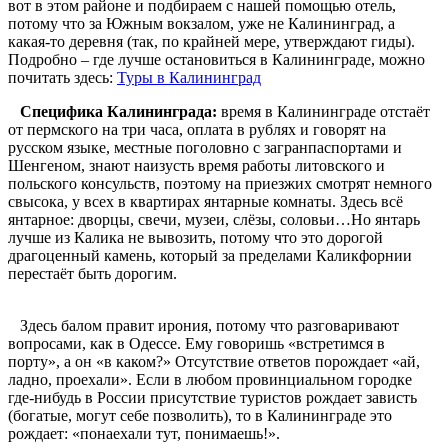
вот в этом районе и подбираем с нашей помощью отель,
потому что за Южным вокзалом, уже не Калининград, а
какая-то деревня (так, по крайней мере, утверждают гиды).
Подробно – где лучше остановиться в Калининграде, можно
почитать здесь:
Туры в Калининград
Специфика Калининграда:
время в Калининграде отстаёт
от пермского на три часа, оплата в рублях и говорят на
русском языке, местные поголовно с загранпаспортами и
Шенгеном, знают наизусть время работы литовского и
польского консульств, поэтому на приезжих смотрят немного
свысока, у всех в квартирах янтарные комнаты. Здесь всё
янтарное: дворцы, свечи, музеи, слёзы, соловьи…Но янтарь
лучше из Калика не вывозить, потому что это дорогой
драгоценный камень, который за пределами Каликфорнии
перестаёт быть дорогим.
Здесь балом правит ирония, потому что разговаривают
вопросами, как в Одессе. Ему говоришь «встретимся в
порту», а он «в каком?» Отсутствие ответов порождает «ай,
ладно, проехали». Если в любом провинциальном городке
где-нибудь в России присутствие туристов рождает зависть
(богатые, могут себе позволить), то в Калининграде это
рождает: «понаехали тут, понимаешь!».