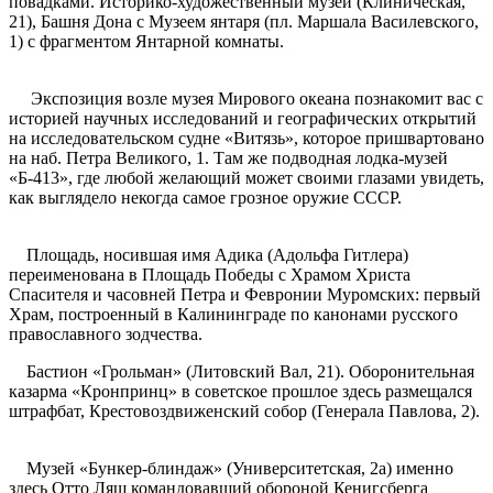
повадками. Историко-художественный музей (Клиническая,
21), Башня Дона с Музеем янтаря (пл. Маршала Василевского,
1) с фрагментом Янтарной комнаты.
Экспозиция возле музея Мирового океана познакомит вас с
историей научных исследований и географических открытий
на исследовательском судне «Витязь», которое пришвартовано
на наб. Петра Великого, 1. Там же подводная лодка-музей
«Б-413», где любой желающий может своими глазами увидеть,
как выглядело некогда самое грозное оружие СССР.
Площадь, носившая имя Адика (Адольфа Гитлера)
переименована в Площадь Победы с Храмом Христа
Спасителя и часовней Петра и Февронии Муромских: первый
Храм, построенный в Калининграде по канонами русского
православного зодчества.
Бастион «Грольман» (Литовский Вал, 21). Оборонительная
казарма «Кронпринц» в советское прошлое здесь размещался
штрафбат, Крестовоздвиженский собор (Генерала Павлова, 2).
Музей «Бункер-блиндаж» (Университетская, 2а) именно
здесь Отто Ляш командовавший обороной Кенигсберга