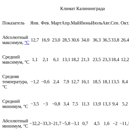
Климат Калининграда
Показатель
Янв.
Фев.
Март
Апр.
Май
Июнь
Июль
Авг.
Сен.
Окт
Абсолютный
12,7
16,9
23,0
28,5
30,6
34,0
36,3
36,5
33,8
26,4
максимум,
°C
Средний
1,1
2,1
6,1
13,1
18,2
21,3
23,5
23,3
18,4
12,2
максимум, °C
Средняя
температура,
−1,2
−0,6
2,4
7,9
12,7
16,1
18,5
18,1
13,5
8,4
°C
Средний
−3,5
−3
−0,8
3,4
7,5
11,3
13,9
13,3
9,4
5,2
минимум, °C
Абсолютный
−32,2
−33,3
−21,7
−5,8
−3,1
0,7
4,5
1,6
−2
−11,
минимум, °C