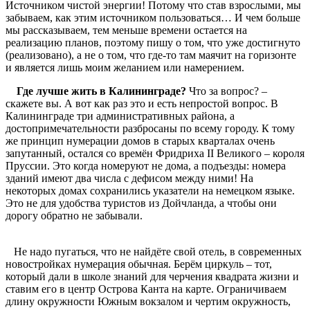
Источником чистой энергии! Потому что став взрослыми, мы
забываем, как этим источником пользоваться… И чем больше
мы рассказываем, тем меньше времени остается на
реализацию планов, поэтому пишу о том, что уже достигнуто
(реализовано), а не о том, что где-то там маячит на горизонте
и является лишь моим желанием или намерением.
Где лучше жить в Калининграде?
Что за вопрос? –
скажете вы. А вот как раз это и есть непростой вопрос. В
Калининграде три административных района, а
достопримечательности разбросаны по всему городу. К тому
же принцип нумерации домов в старых кварталах очень
запутанный, остался со времён Фридриха II Великого – короля
Пруссии. Это когда номеруют не дома, а подъезды: номера
зданий имеют два числа с дефисом между ними! На
некоторых домах сохранились указатели на немецком языке.
Это не для удобства туристов из Дойчланда, а чтобы они
дорогу обратно не забывали.
Не надо пугаться, что не найдёте свой отель, в современных
новостройках нумерация обычная. Берём циркуль – тот,
который дали в школе знаний для черчения квадрата жизни и
ставим его в центр Острова Канта на карте. Ограничиваем
длину окружности Южным вокзалом и чертим окружность,