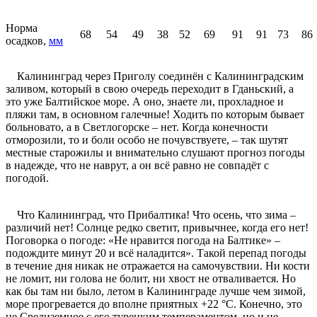
Норма
68
54
49
38
52
69
91
91
73
86
осадков,
мм
Калининград через Приголу соединён с Калининградским
заливом, который в свою очередь переходит в Гданьский, а
это уже Балтийское море. А оно, знаете ли, прохладное и
пляжи там, в основном галечные! Ходить по которым бывает
больновато, а в Светлогорске – нет. Когда конечности
отморозили, то и боли особо не почувствуете, – так шутят
местные старожилы и внимательно слушают прогноз погоды
в надежде, что не наврут, а он всё равно не совпадёт с
погодой.
Что Калининград, что Прибалтика! Что осень, что зима –
различий нет! Солнце редко светит, привычнее, когда его нет!
Поговорка о погоде: «Не нравится погода на Балтике» –
подождите минут 20 и всё наладится». Такой перепад погоды
в течение дня никак не отражается на самочувствии. Ни кости
не ломит, ни голова не болит, ни хвост не отваливается. Но
как бы там ни было, летом в Калининграде лучше чем зимой,
море прогревается до вполне приятных +22 °C. Конечно, это
не Средиземное с его турецким темпераментом, но и не