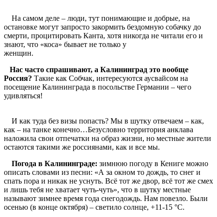
На самом деле – люди, тут понимающие и добрые, на
остановке могут запросто закормить бездомную собачку до
смерти, процитировать Канта, хотя никогда не читали его и
знают, что «коса» бывает не только у
женщин.
Нас часто спрашивают, а Калининград это вообще
Россия?
Такие как Собчак, интересуются аусвайсом на
посещение Калининграда в посольстве Германии – чего
удивляться!
И как туда без визы попасть? Мы в шутку отвечаем – как,
как – на танке конечно…Безусловно территория анклава
наложила свои отпечатки на образ жизни, но местные жители
остаются такими же россиянами, как и все мы.
Погода в Калининграде:
зимнюю погоду в Кениге можно
описать словами из песни: «А за окном то дождь, то снег и
спать пора и никак не уснуть. Всё тот же двор, всё тот же смех
и лишь тебя не хватает чуть-чуть», что в шутку местные
называют зимнее время года снегодождь. Нам повезло. Были
осенью (в конце октября) – светило солнце, +11-15 °C.