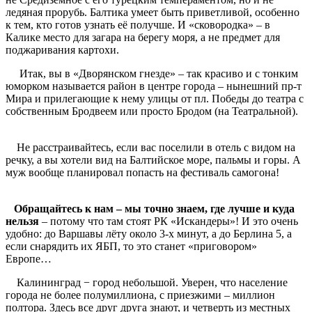
ледяная прорубь. Балтика умеет быть приветливой, особенно
к тем, кто готов узнать её получше. И «сковородка» – в
Калике место для загара на берегу моря, а не предмет для
поджаривания картохи.
Итак, вы в «Дворянском гнезде» – так красиво и с тонким
юморком называется район в центре города – нынешний пр-т
Мира и прилегающие к нему улицы от пл. Победы до театра с
собственным Бродвеем или просто Бродом (на Театральной).
Не расстраивайтесь, если вас поселили в отель с видом на
речку, а вы хотели вид на Балтийское море, пальмы и горы. А
муж вообще планировал попасть на фестиваль самогона!
Обращайтесь к нам – мы точно знаем, где лучше и куда
нельзя
– потому что там стоят РК «Искандеры»! И это очень
удобно: до Варшавы лёту около 3-х минут, а до Берлина 5, а
если снарядить их ЯБП, то это станет «приговором»
Европе…
Калининград − город небольшой. Уверен, что население
города не более полумиллиона, с приезжими – миллион
полтора. Здесь все друг друга знают, и четверть из местных