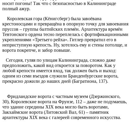
носит погоны! Так что с безопасностью в Калининграде
полный ажур.
Королевская гора (Кёнигсберг) была завоёвана
крестоносцами и превращёна в опорную точку для завоевания
пруссов – группы балтийских племён. Архитектура времён
Тевтонского ордена тесно переплелась с фортификационными
укреплениями «Третьего рейха». Гитлер превратил его в
неприступную крепость. Ну, хотелось ему и стены потолще, и
ворота покрепче, и забор повыше.
Сегодня, гуляя по улицам Калининграда, сложно даже
предположить, какой вид откроется за поворотом. Как у
любой крепости имеется вход, так должен быть и выход:
одним из семи въездов служили Бранденбургские ворота,
прекрасно дожили до наших дней (Багратиона, 137).
Фридландские ворота с частным музеем (Дзержинского,
30), Королевские ворота на Фрунзе, 112 – даже не подумаешь,
что здание середины XIX века могло быть воротами,
Закхаймские ворота (Литовский Вал, 61) – памятник
архитектуры XIX века с галереей современного искусства.