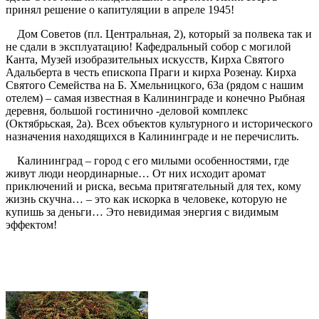
принял решение о капитуляции в апреле 1945!
Дом Советов (пл. Центральная, 2), который за полвека так и
не сдали в эксплуатацию! Кафедральный собор с могилой
Канта, Музей изобразительных искусств, Кирха Святого
Адальберта в честь епископа Праги и кирха Розенау. Кирха
Святого Семейства на Б. Хмельницкого, 63а (рядом с нашим
отелем) – самая известная в Калининграде и конечно Рыбная
деревня, большой гостинично -деловой комплекс
(Октябрьская, 2а). Всех объектов культурного и исторического
назначения находящихся в Калининграде и не перечислить.
Калининград – город с его милыми особенностями, где
живут люди неординарные… От них исходит аромат
приключений и риска, весьма притягательный для тех, кому
жизнь скучна… – это как искорка в человеке, которую не
купишь за деньги… Это невидимая энергия с видимым
эффектом!