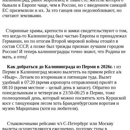
бывали в Европе чаще, чем в России, но с введением санкций
ЕС приземлили и их. За это ганцев они недолюбливают, но
считают земляками.
Старинные храмы, крепости и замки свидетельствуют о том,
что когда-то Калининград был частью Европы и принадлежал
Германии, но по итогам Второй мировой войны отошёл в
состав СССР, а позже был трижды признан лучшим городом
России! И теперь калининградцы точно знают, что Родина не
мать, а отец!
Как добраться до Калининграда из Перми в 2026г. :
из
Перми в Калининград можно вылететь на прямом рейсе а/к
«Икар». Летаем по вторникам и пятницам туда. Вылет
удобный в 07:20 (время аэропорта отправления) прилёт в
08:10 (время местное – целый день в запасе). Обратно по
понедельникам и четвергам в 23:50-06:25 в Перми, тоже
полноценный день, который можно посвятить хоть Куршской
косе с танцующим лесом хоть Бранденбургским воротам и
музею Марципана (хотя на любителя).
Стыковочными рейсами ч/з С-Петербург или Москву
вылеты осуществляются ежедневно, поэтому туры в